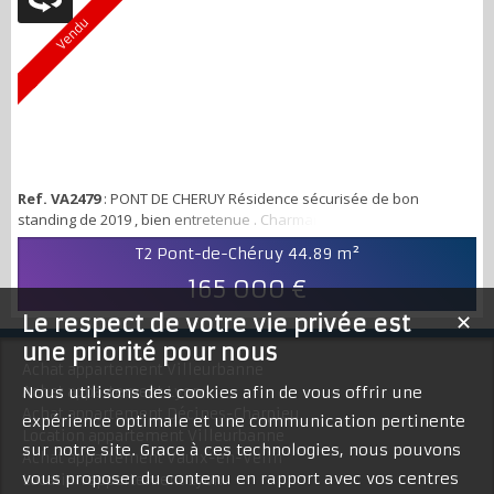
Vendu
Ref. VA2479
: PONT DE CHERUY Résidence sécurisée de bon
standing de 2019 , bien entretenue . Charmant T2 au calme en
retrait de la rue, composé d'une entrée avec placard intégré, une
T2 Pont-de-Chéruy
44.89 m²
belle pièce de vie lumineuse ouverte sur une cuisine aménagée
équipée donnant sur un balcon à vivre . Coté nuit, une chambre,
165 000 €
une spacieuse salle d'eau avec branchement machine à laver et
Le respect de votre vie privée est
✕
W.C . Un garage en sous-sol comp...
une priorité pour nous
Achat appartement Villeurbanne
Achat appartement Lyon
Nous utilisons des cookies afin de vous offrir une
Achat appartement Décines-Charpieu
expérience optimale et une communication pertinente
Location appartement Villeurbanne
sur notre site. Grace à ces technologies, nous pouvons
Achat appartement Vaulx-en-Velin
vous proposer du contenu en rapport avec vos centres
Location appartement Lyon