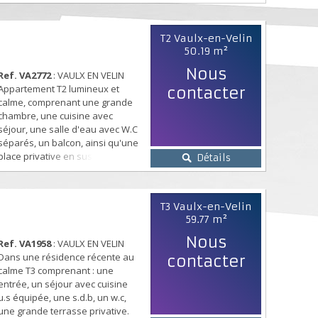
aménagée équipée donnant sur
une loggia, un w.c, une s.d.b.
proximité commerces,
T2 Vaulx-en-Velin
transports, écoles. garage. Yoni
50.19 m²
CHEKROUN 07.61.36.31.60
https://immo.netty.fr/vr/xpertisimmo2/VA1980
Nous
Ref. VA2772
: VAULX EN VELIN
Appartement T2 lumineux et
contacter
calme, comprenant une grande
chambre, une cuisine avec
séjour, une salle d'eau avec W.C
séparés, un balcon, ainsi qu'une
place privative en sus.
Détails
Idéalement situé à proximité des
transports et des commerces.
Visite disponible sur notre site.
T3 Vaulx-en-Velin
Yoni CHEKROUN 07 61 36 31 60
59.77 m²
Nous
Ref. VA1958
: VAULX EN VELIN
Dans une résidence récente au
contacter
calme T3 comprenant : une
entrée, un séjour avec cuisine
u.s équipée, une s.d.b, un w.c,
une grande terrasse privative.