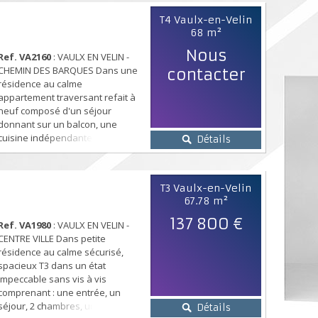
T4 Vaulx-en-Velin
68 m²
Nous
Ref. VA2160
: VAULX EN VELIN -
CHEMIN DES BARQUES Dans une
contacter
résidence au calme
appartement traversant refait à
neuf composé d'un séjour
donnant sur un balcon, une
cuisine indépendante
Détails
aménagée et équipée donnant
sur balcon, 3 chambres dont une
avec accès au balcon, une salle
T3 Vaulx-en-Velin
d'eau avec douche balnéo, un
67.78 m²
w.c indépendant, un cellier.
Appartement proches de toutes
137 800 €
Ref. VA1980
: VAULX EN VELIN -
commodités. Un garage en sous-
CENTRE VILLE Dans petite
sol et...
résidence au calme sécurisé,
spacieux T3 dans un état
impeccable sans vis à vis
comprenant : une entrée, un
séjour, 2 chambres, une cuisine
Détails