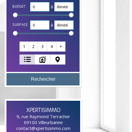
à
BUDGET
à
SURFACE
1
2
3
4
+
XPERTISIMMO
9, rue Raymond Terracher
69100
Villeurbanne
contact@xpertisimmo.com