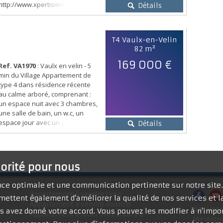
http://www.xpertisimmo.com/visite-
Détails
virtuelle-VA1958 Yoni CHEKROUN
07.61.36.31.60
T4 Vaulx-en-Velin
82 m²
169 000 €
Ref. VA1970
: Vaulx en velin - 5
min du Village Appartement de
type 4 dans résidence récente
au calme arboré, comprenant :
un espace nuit avec 3 chambres,
une salle de bain, un w.c, un
espace jour avec un grand
Détails
séjour donnant sur une terrasse
avec vue dégagée, cuisine
indépendant aménagée et
équipée. Garage fermé en sou-
iorité pour nous
sol. Aucun travaux à prévoir
http://www.xpertisimmo.com/visite-
ence optimale et une communication pertinente sur notre site
virtuell...
Appartement à vendre Lyon
mettent également d'améliorer la qualité de nos services et la
Appartement à vendre Roanne
Nos Hono
 avez donné votre accord. Vous pouvez les modifier à n'impor
Appartement à louer Villeurbanne
Mentions