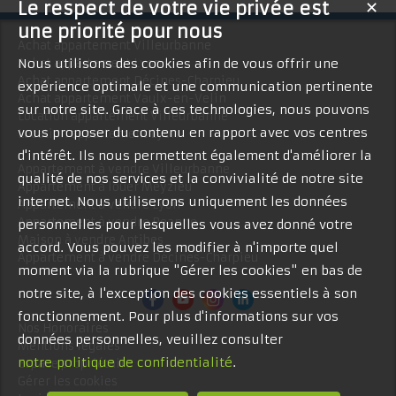
Le respect de votre vie privée est
✕
une priorité pour nous
Achat appartement Villeurbanne
Achat appartement Lyon
Nous utilisons des cookies afin de vous offrir une
Achat appartement Décines-Charpieu
expérience optimale et une communication pertinente
Achat appartement Vaulx-en-Velin
sur notre site. Grace à ces technologies, nous pouvons
Location appartement Villeurbanne
vous proposer du contenu en rapport avec vos centres
Location appartement Lyon
d'intérêt. Ils nous permettent également d'améliorer la
Appartement à vendre Villeurbanne
qualité de nos services et la convivialité de notre site
Appartement à louer Meyzieu
internet. Nous utiliserons uniquement les données
Appartement à vendre Lyon
Appartement à vendre Roanne
personnelles pour lesquelles vous avez donné votre
Maison à vendre Antibes
accord. Vous pouvez les modifier à n'importe quel
Appartement à vendre Décines-Charpieu
moment via la rubrique "Gérer les cookies" en bas de
notre site, à l'exception des cookies essentiels à son
fonctionnement. Pour plus d'informations sur vos
Nos Honoraires
données personnelles, veuillez consulter
Mentions légales
notre politique de confidentialité
.
Espace propriétaire
Gérer les cookies