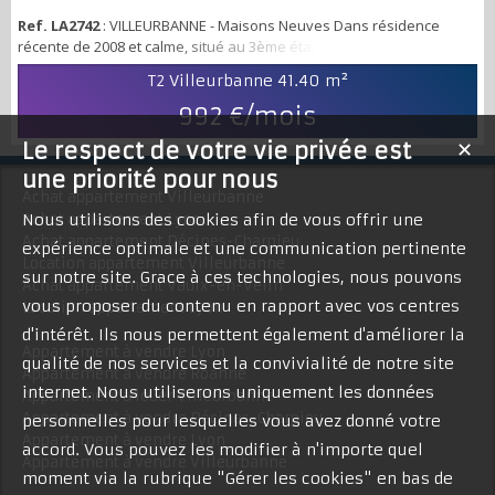
Ref. LA2742
: VILLEURBANNE - Maisons Neuves Dans résidence
récente de 2008 et calme, situé au 3ème étage sur 6, Charmant T2
entièrement meublé, composé d'une entrée avec placard, un
T2 Villeurbanne
41.40 m²
séjour lumineux avec cuisine US donnant sur un grand balcon
exposé Sud-Est, au calme avec vue dégagée, une chambre avec
992 €/mois
dressing, une s.d.b avec w.c, garage.
Le respect de votre vie privée est
✕
une priorité pour nous
Achat appartement Villeurbanne
Achat appartement Lyon
Nous utilisons des cookies afin de vous offrir une
Achat appartement Décines-Charpieu
expérience optimale et une communication pertinente
Location appartement Villeurbanne
sur notre site. Grace à ces technologies, nous pouvons
Achat appartement Vaulx-en-Velin
vous proposer du contenu en rapport avec vos centres
Location appartement Lyon
d'intérêt. Ils nous permettent également d'améliorer la
Appartement à vendre Lyon
qualité de nos services et la convivialité de notre site
Appartement à vendre Roanne
internet. Nous utiliserons uniquement les données
Appartement à louer Villeurbanne
Appartement à vendre Décines-Charpieu
personnelles pour lesquelles vous avez donné votre
Appartement à vendre Lyon
accord. Vous pouvez les modifier à n'importe quel
Appartement à vendre Villeurbanne
moment via la rubrique "Gérer les cookies" en bas de