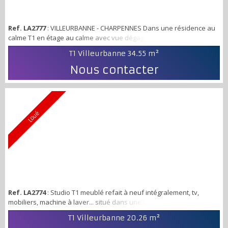
Ref. LA2777
: VILLEURBANNE - CHARPENNES Dans une résidence au
calme T1 en étage au calme avec vue dégagée comprenant une
entrée, cuisine indépendante, salle d'eau avec w.c, séjour/chambre
T1 Villeurbanne
34.55 m²
Proximité toutes commodités dossier de location à envoyer à
contact@xpertisimmo.com
Nous contacter
Loué
Ref. LA2774
: Studio T1 meublé refait à neuf intégralement, tv,
mobiliers, machine à laver... situé dans une résidence calme,
proche des transports et des commerces, comprenant une pièce de
T1 Villeurbanne
20.26 m²
vie avec kitchenette équipée, une salle d'eau avec W.C.