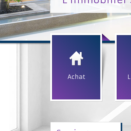
Achat
L