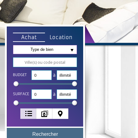
Achat
Location
Type de bien
à
BUDGET
à
SURFACE