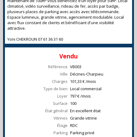
maintenant de 100m² vous bénéficiez d'un loyer pour 50m². Local
climatisé, vidéo surveillance, rideau de fer, accès par badge,
plusieurs places de parking avec accès avec télécommande.
Espace lumineux, grande vitrine, agencement modulable. Local
avec flux constant de clients et bénéficiant d'une visibilité
attractive.
Yoni CHEKROUN 07 61 36 31 60
Vendu
Référence
VB003
Ville
Décines-Charpieu
Charges
101,33 € /mois
Type de bien
Local commercial
Loyer
797 € /mois
Surface
100
État général
En excellent état
Vitrines
Grande vitrine
Étage
RDC
Parking
Parking privé