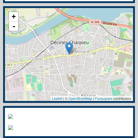
+
-
Leaflet
| ©
OpenStreetMap
|
Foursquare
contributors