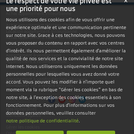
Le respect de votre vie privée est
✕
une priorité pour nous
Achat appartement Villeurbanne
Nous utilisons des cookies afin de vous offrir une
Achat appartement Lyon
Achat appartement Décines-Charpieu
expérience optimale et une communication pertinente
Location appartement Villeurbanne
sur notre site. Grace à ces technologies, nous pouvons
Achat appartement Vaulx-en-Velin
vous proposer du contenu en rapport avec vos centres
Location appartement Lyon
d'intérêt. Ils nous permettent également d'améliorer la
Appartement à vendre Lyon
qualité de nos services et la convivialité de notre site
Appartement à vendre Roanne
internet. Nous utiliserons uniquement les données
Maison à vendre Antibes
Appartement à louer Villeurbanne
personnelles pour lesquelles vous avez donné votre
Appartement à vendre Décines-Charpieu
accord. Vous pouvez les modifier à n'importe quel
Immobilier Pro à vendre Meyzieu
moment via la rubrique "Gérer les cookies" en bas de
notre site, à l'exception des cookies essentiels à son
fonctionnement. Pour plus d'informations sur vos
Nos Honoraires
données personnelles, veuillez consulter
Mentions légales
notre politique de confidentialité
.
Espace propriétaire
Gérer les cookies
Création site immobilier