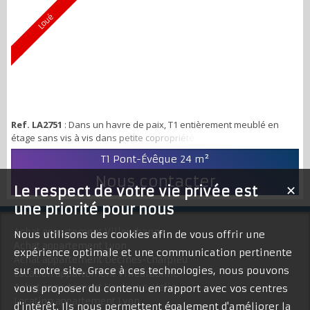
Loué
Ref. LA2751
: Dans un havre de paix, T1 entièrement meublé en
étage sans vis à vis dans petite copropriété au calme, comprenant
une entré, séjour avec cuisine u.s meublé équipée, une chambre,
T1 Pont-Évêque
24 m²
une salle d'eau, un w.c séparé. place de parking privative en
surface. Yoni CHEKROUN 07 61 36 31 60
Nous contacter
Le respect de votre vie privée est
✕
une priorité pour nous
Achat appartement Villeurbanne
Nous utilisons des cookies afin de vous offrir une
Achat appartement Lyon
expérience optimale et une communication pertinente
Achat appartement Décines-Charpieu
sur notre site. Grace à ces technologies, nous pouvons
Location appartement Villeurbanne
Achat appartement Vaulx-en-Velin
vous proposer du contenu en rapport avec vos centres
Location appartement Lyon
d'intérêt. Ils nous permettent également d'améliorer la